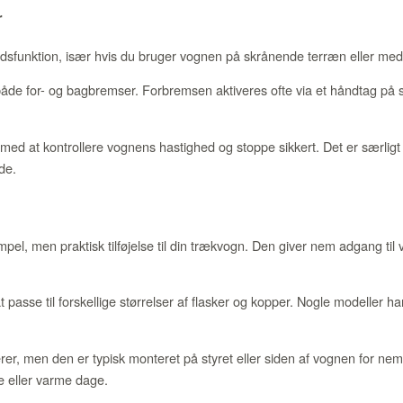
r
edsfunktion, især hvis du bruger vognen på skrånende terræn eller med 
 både for- og bagbremser. Forbremsen aktiveres ofte via et håndtag p
d at kontrollere vognens hastighed og stoppe sikkert. Det er særligt v
de.
pel, men praktisk tilføjelse til din trækvogn. Den giver nem adgang til
at passe til forskellige størrelser af flasker og kopper. Nogle modeller ha
rer, men den er typisk monteret på styret eller siden af vognen for nem
re eller varme dage.