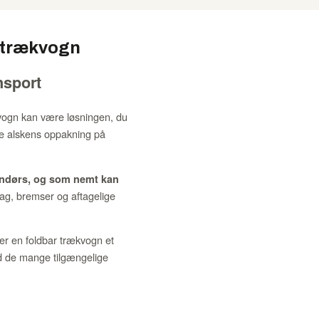
 trækvogn
nsport
vogn kan være løsningen, du
bære alskens oppakning på
endørs, og som nemt kan
tag, bremser og aftagelige
 er en foldbar trækvogn et
ed de mange tilgængelige