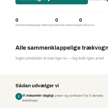
0
0
0
sammenklappelige trækvogne
danske webshops
på tilbud nu
Alle sammenklappelige trækvog
Ingen produkter at vise lige nu — kig forbi igen snart.
Sådan udvælger vi
Vi indsamler dagligt
priser og sortiment fra 0 danske
1
webshops.