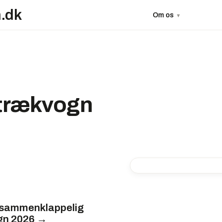
.dk
Om os
▼
trækvogn
 sammenklappelig
gn 2026 →