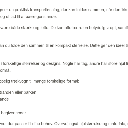
er en praktisk transportløsning, der kan foldes sammen, når den ikke 
og et lad til at bære genstande.
at være både stærke og lette. De kan ofte bære en betydelig vægt, sam
n du folde den sammen til en kompakt størrelse. Dette gør den ideel ti
orskellige størrelser og designs. Nogle har tag, andre har store hjul ti
formål.
lig trækvogn til mange forskellige formål:
stranden eller parken
tande
s begivenheder
, der passer til dine behov. Overvej også hjulstørrelse og materiale, 