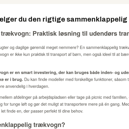
ælger du den rigtige sammenklappelig
rækvogn: Praktisk løsning til udendørs tra
 udflugter og daglige gøremål meget nemmere? En sammenklappelig træk
 vogn er ikke kun praktisk til transport af børn, men også ideel til at 
gn er en smart investering, der kan bruges både inden- og ud
Du kan finde modeller med forskellige funktioner, såsom 
e er i brug.
re anvendelig i hverdagen.
 mellem afdelinger på arbejdspladsen eller tage på picnic med familien,
ig for tunge løft og gør det muligt at transportere mere på én gang. M
et finde en, der passer perfekt til dine behov.
nklappelig trækvogn?