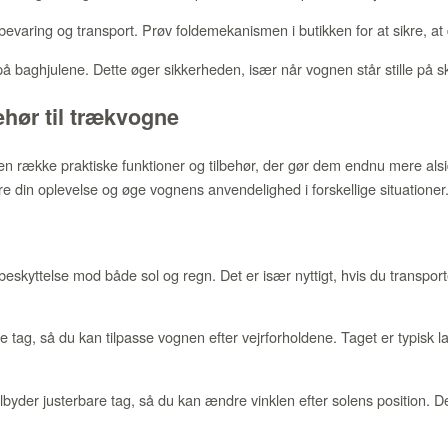
bevaring og transport. Prøv foldemekanismen i butikken for at sikre, at d
baghjulene. Dette øger sikkerheden, især når vognen står stille på s
ehør til trækvogne
n række praktiske funktioner og tilbehør, der gør dem endnu mere alsi
dre din oplevelse og øge vognens anvendelighed i forskellige situationer
beskyttelse mod både sol og regn. Det er især nyttigt, hvis du transpor
 tag, så du kan tilpasse vognen efter vejrforholdene. Taget er typisk la
byder justerbare tag, så du kan ændre vinklen efter solens position. De