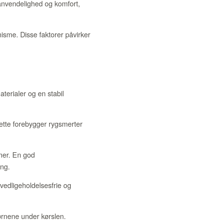
anvendelighed og komfort,
sme. Disse faktorer påvirker
terialer og en stabil
tte forebygger rygsmerter
mer. En god
ing.
vedligeholdelsesfrie og
ørnene under kørslen.