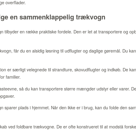
ge overflader.
ælge en sammenklappelig trækvogn
ilbyder en række praktiske fordele. Den er let at transportere og opb
vogn, får du en alsidig løsning til udflugter og daglige gøremål. Du ka
on er særligt velegnede til strandture, skovudflugter og indkøb. De 
r familier.
steevne, så du kan transportere større mængder udstyr eller varer. Det
 opgaver.
 sparer plads i hjemmet. Når den ikke er i brug, kan du folde den s
ab ved foldbare trækvogne. De er ofte konstrueret til at modstå forskel