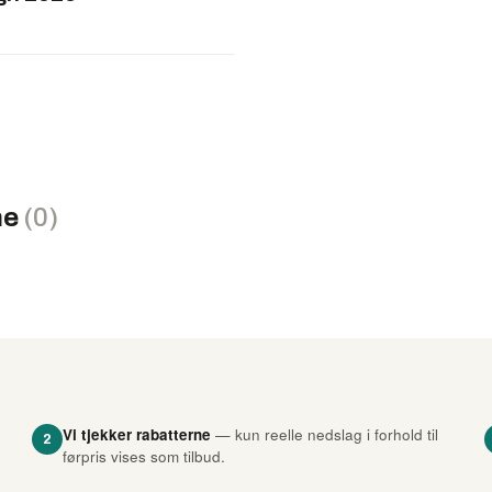
ne
(0)
Vi tjekker rabatterne
— kun reelle nedslag i forhold til
2
førpris vises som tilbud.