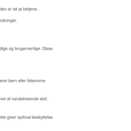
en er let at betjene.
kråninger.
dige og brugervenlige. Disse
.
terer børn eller følsomme
vet af vandafvisende stof,
tte giver optimal beskyttelse