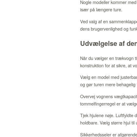
Nogle modeller kommer med e
især på længere ture.
Ved valg af en sammenklappel
dens brugervenlighed og funkt
Udvælgelse af den 
Når du vælger en trækvogn til
konstruktion for at sikre, at v
Vælg en model med justerbar
og gør turen mere behagelig f
Overvej vognens vægtkapacit
tommelfingerregel er at vælg
Tjek hjulene nøje. Luftfyldt
holdbare. Vælg større hjul til 
Sikkerhedsseler er afgørende