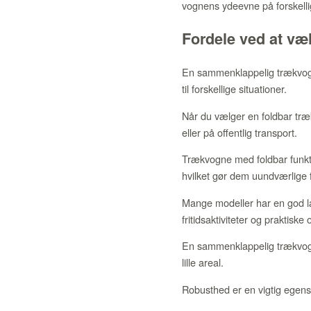
vognens ydeevne på forskelli
Fordele ved at v
En sammenklappelig trækvogn t
til forskellige situationer.
Når du vælger en foldbar træk
eller på offentlig transport.
Trækvogne med foldbar funkti
hvilket gør dem uundværlige fo
Mange modeller har en god la
fritidsaktiviteter og praktiske
En sammenklappelig trækvogn
lille areal.
Robusthed er en vigtig egensk