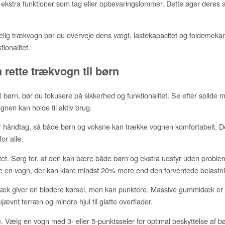
kstra funktioner som tag eller opbevaringslommer. Dette øger deres 
ig trækvogn bør du overveje dens vægt, lastekapacitet og foldemekani
ionalitet.
rette trækvogn til børn
 børn, bør du fokusere på sikkerhed og funktionalitet. Se efter solide ma
ognen kan holde til aktiv brug.
 håndtag, så både børn og voksne kan trække vognen komfortabelt. De
or alle.
et. Sørg for, at den kan bære både børn og ekstra udstyr uden proble
e en vogn, der kan klare mindst 20% mere end den forventede belastn
e dæk giver en blødere kørsel, men kan punktere. Massive gummidæk er 
ujævnt terræn og mindre hjul til glatte overflader.
. Vælg en vogn med 3- eller 5-punktsseler for optimal beskyttelse af b