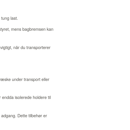
tung last.
å styret, mens bagbremsen kan
igtigt, når du transporterer
 væske under transport eller
r endda isolerede holdere til
 adgang. Dette tilbehør er